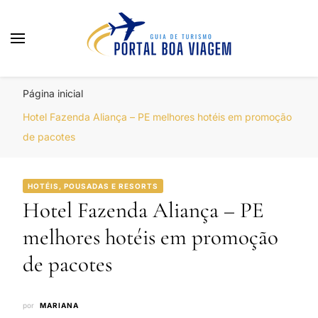
Portal Boa Viagem
Hotéis, Passagens e Promoções
Página inicial
Hotel Fazenda Aliança – PE melhores hotéis em promoção
de pacotes
HOTÉIS, POUSADAS E RESORTS
Hotel Fazenda Aliança – PE
melhores hotéis em promoção
de pacotes
por
MARIANA