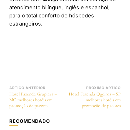
atendimento bilíngue, inglês e espanhol,
para o total conforto de hóspedes
estrangeiros.
Navegação
ARTIGO ANTERIOR
PRÓXIMO ARTIGO
Hotel Fazenda Grupiara –
Hotel Fazenda Queiroz – SP
de
MG melhores hotéis em
melhores hotéis em
post
promoção de pacotes
promoção de pacotes
RECOMENDADO