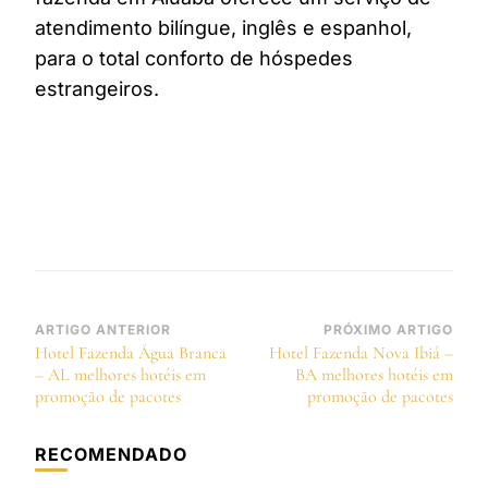
atendimento bilíngue, inglês e espanhol,
para o total conforto de hóspedes
estrangeiros.
Navegação
ARTIGO ANTERIOR
PRÓXIMO ARTIGO
Hotel Fazenda Água Branca
Hotel Fazenda Nova Ibiá –
de
– AL melhores hotéis em
BA melhores hotéis em
post
promoção de pacotes
promoção de pacotes
RECOMENDADO