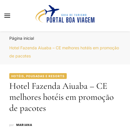
Portal Boa Viagem
Hotéis, Passagens e Promoções
Página inicial
Hotel Fazenda Aiuaba – CE melhores hotéis em promoção
de pacotes
HOTÉIS, POUSADAS E RESORTS
Hotel Fazenda Aiuaba – CE
melhores hotéis em promoção
de pacotes
por
MARIANA