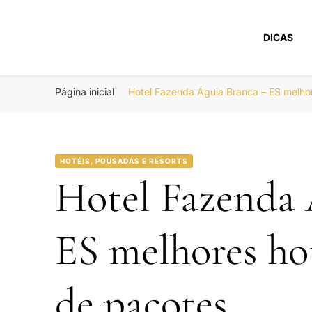
DICAS
Portal Boa Viage
Hotéis, Passagens e Promoções
Página inicial
Hotel Fazenda Águia Branca – ES melho
HOTÉIS, POUSADAS E RESORTS
Hotel Fazenda 
ES melhores ho
de pacotes